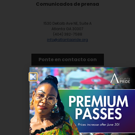
Comunicados de prensa
1530 DeKalb Ave NE, Suite A
Atlanta GA 30307
(404) 382-7588
info@atlantapride.org
Ponte en contacto con
DONAR