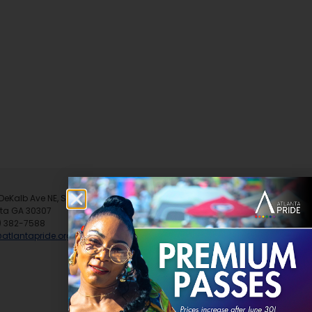
DeKalb Ave NE, Suite A
nta GA 30307
) 382-7588
@atlantapride.org