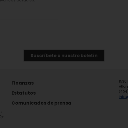
avances actuales.
Suscríbete a nuestro boletín
1530 
Finanzas
Atla
(404
Estatutos
info
Comunicados de prensa
ás
TQ+