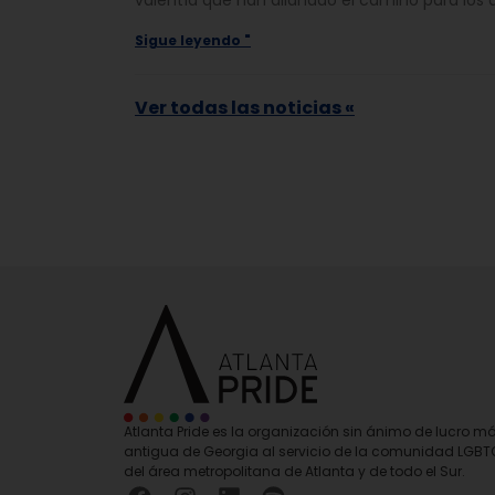
valentía que han allanado el camino para los 
Sigue leyendo "
Ver todas las noticias «
Atlanta Pride es la organización sin ánimo de lucro m
antigua de Georgia al servicio de la comunidad LGB
del área metropolitana de Atlanta y de todo el Sur.