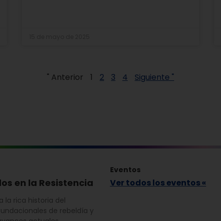
15 de mayo de 2025
" Anterior
1
2
3
4
Siguiente "
Eventos
os en la Resistencia
Ver todos los eventos «
la rica historia del
undacionales de rebeldía y