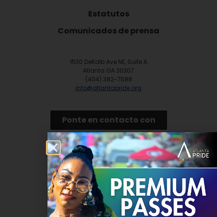
Estatutos
Comunicados de prensa
1530 DeKalb Ave NE, Suite A
Atlanta GA 30307
(404) 382-7588
info@atlantapride.org
Ponte en contacto con
DONAR